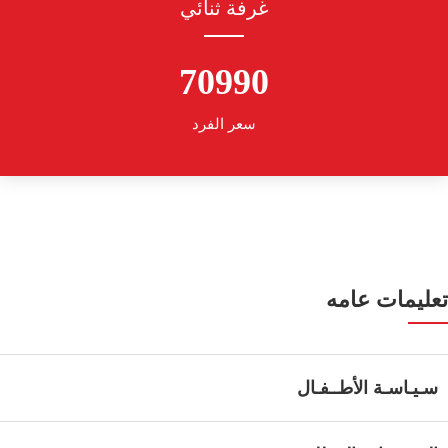
غرفة ثنائي
70990
سعر الفرد
تعليمات عامه
سـيـاسـة الأطــفـال