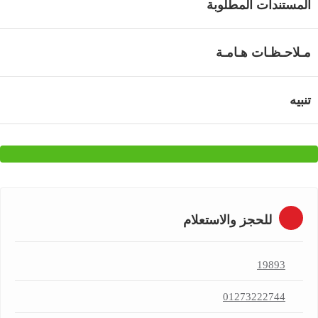
المستندات المطلوبة
مـلاحـظـات هـامـة
تنبيه
للحجز والاستعلام
19893
01273222744