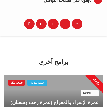
تابعونا على شبكات التواصل
برامج أخري
مكتملة
م
جمعه مدينه
جمعة مكة
64990
عمرة الإسراء والمعراج (عمرة رجب وشعبان)