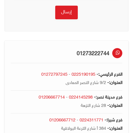
01273222744
الفرع الرئيسي:-
0225190195
-
01272797245
العنوان:-
9/2 شارع النصر المعادى
فرع مدينة نصر:-
0224145298
-
01206667714
العنوان:-
28 شارع النزهة
فرع شبرا:-
0224311771
-
01206667712
العنوان:-
384 أ شارع الترعة البولاقية