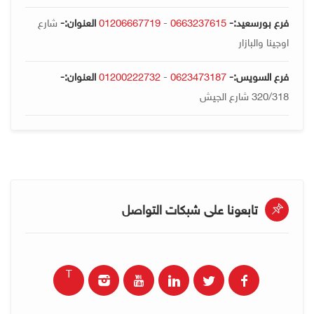
فرع بورسعيد:-
0663237615
-
01206667719
العنوان:-
شارع
اوجينا والبازار
فرع السويس:-
0623473187
-
01200222732
العنوان:-
320/318 شارع الجيش
تابعونا على شبكات التواصل