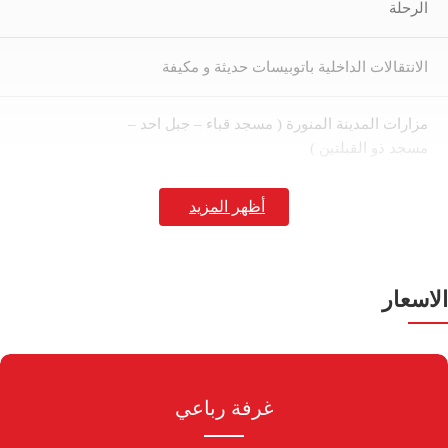
الرحلة
الانتقالات الداخلية باتوبيسات حديثة و مكيفة
مزارات المدينة المنورة ( مسجد قباء – جبل احد –
مسجد ذو القبلتين )
مزارات مكة المكرمة ( جبل ثور ( غار ثور) – جبل عرفات
– جبل النور ( غار حراء)
إشـــــــراف ديني مميز مرافق طوال أيام الرحلة
الاسعار
إشـــــــراف إداري مميز مرافق طوال أيام الرحلة
غرفة رباعي