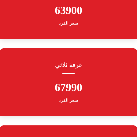
63900
سعر الفرد
غرفة ثلاثي
67990
سعر الفرد