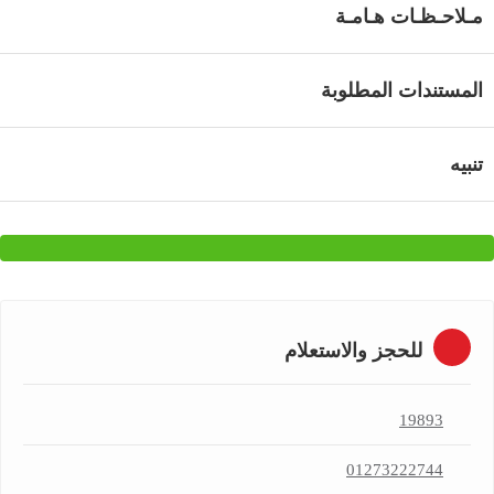
مـلاحـظـات هـامـة
المستندات المطلوبة
تنبيه
للحجز والاستعلام
19893
01273222744