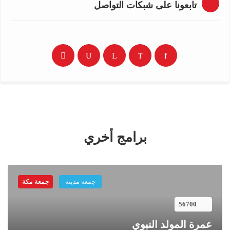
تابعونا على شبكات التواصل
برامج أخري
جمعه مدينه
جمعة مكة
56700
عمرة المولد النبوي