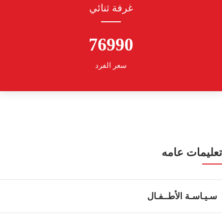
غرفة ثنائي
76990
سعر الفرد
تعليمات عامه
سـيـاسـة الأطــفـال