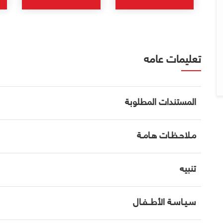
تعليمات عامه
المستندات المطلوبة
مـلاحـظـات هـامـة
تنبيه
سـيـاسـة الأطــفـال