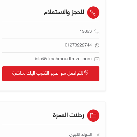
للحجز والاستعلام
19893
01273222744
info@elmahmoudtravel.com
للتواصل مع الفرع الأقرب اليك مباشرة
رحلات العمرة
المولد النبوي