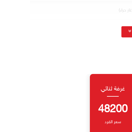
ر حراء)
غرفة ثنائي
48200
سعر الفرد